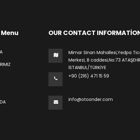
 Menu
OUR CONTACT INFORMATIO
A
Mimar Sinan Mahallesi,Yedpa Tic
Merkezi, B caddesi,No:73 ATAŞEHİ
RIMIZ
İSTANBUL/TÜRKİYE
+90 (216) 471 15 59
info@otoonder.com
ZDA